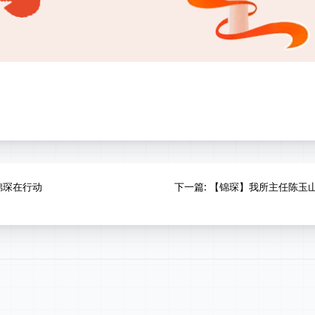
锦琛在行动
下一篇
: 【锦琛】我所主任陈