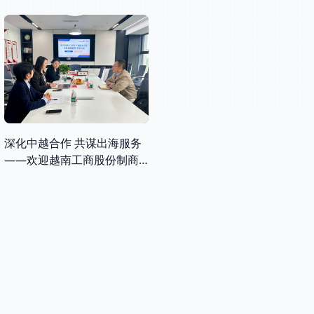
深化中越合作 共谋出海服务
——欢迎越南工商股份制商
业银行（VietinBank）莅临
锦琛律所交流