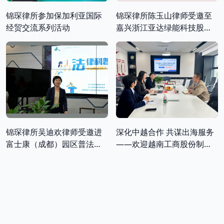
锦琛律所参加保加利亚国际
锦琛律所陈玉山律师受邀至
经贸交流系列活动
嘉兴浙江亚达绿能科技股份
有限公司开展出海业务法律
培训
锦琛律所吴迪欢律师受邀进
深化中越合作 共谋出海服务
富士康（成都）园区普法宣
——欢迎越南工商股份制商
讲
业银行（VietinBank）莅临
锦琛律所交流