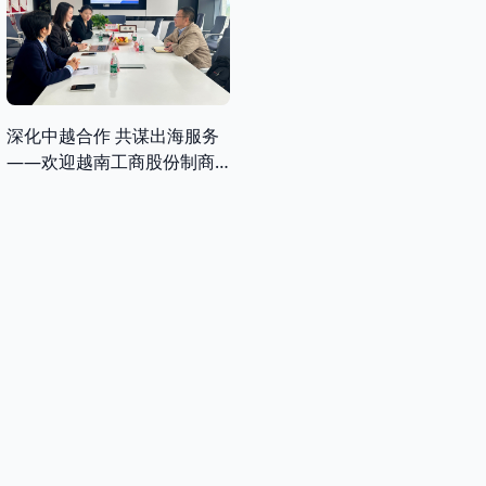
深化中越合作 共谋出海服务
——欢迎越南工商股份制商
业银行（VietinBank）莅临
锦琛律所交流