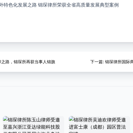
保障之路，锦琛所再获当事人锦旗
下一篇
: 锦琛律所国